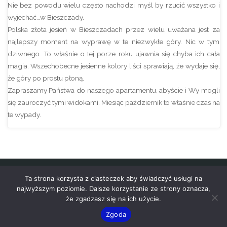
Nie bez powodu wielu często nachodzi myśl by rzucić wszystko i
wyjechać…w Bieszczady.
Polska złota jesień w Bieszczadach przez wielu uważana jest za
najlepszy moment na wyprawę w te niezwykłe góry. Nic w tym
dziwnego. To właśnie o tej porze roku ujawnia się chyba ich cała
magia. Wszechobecne jesienne kolory liści sprawiają, że wydaje się,
że góry po prostu płoną.
Zapraszamy Państwa do naszego apartamentu, abyście i Wy mogli
się zauroczyć tymi widokami. Miesiąc październik to właśnie czas na
te wypady.
Ta strona korzysta z ciasteczek aby świadczyć usługi na
najwyższym poziomie. Dalsze korzystanie ze strony oznacza,
że zgadzasz się na ich użycie.
Copyright © 2020-2026 apartamentustrzycki.pl
Zgoda