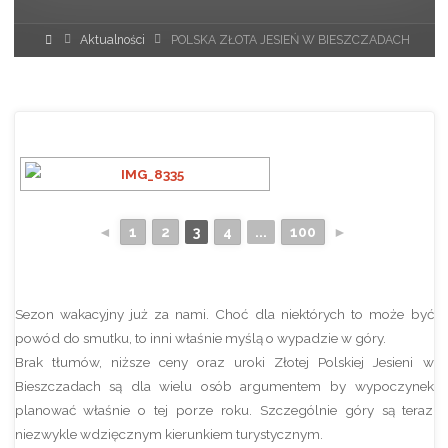
Strona
Aktualności
POLSKA ZŁOTA JESIEŃ W BIESZCZADACH
główna
◄
1
2
3
4
...
100
►
Sezon wakacyjny już za nami. Choć dla niektórych to może być
powód do smutku, to inni właśnie myślą o wypadzie w góry.
Brak tłumów, niższe ceny oraz uroki Złotej Polskiej Jesieni w
Bieszczadach są dla wielu osób argumentem by wypoczynek
planować właśnie o tej porze roku. Szczególnie góry są teraz
niezwykle wdzięcznym kierunkiem turystycznym.