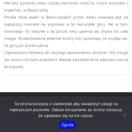
Nie bez powodu wielu często nachodzi myśl by rzucić wszystko i
wyjechać…w Bieszczady.
Polska złota jesień w Bieszczadach przez wielu uważana jest za
najlepszy moment na wyprawę w te niezwykłe góry. Nic w tym
dziwnego. To właśnie o tej porze roku ujawnia się chyba ich cała
magia. Wszechobecne jesienne kolory liści sprawiają, że wydaje się,
że góry po prostu płoną.
Zapraszamy Państwa do naszego apartamentu, abyście i Wy mogli
się zauroczyć tymi widokami. Miesiąc październik to właśnie czas na
te wypady.
Ta strona korzysta z ciasteczek aby świadczyć usługi na
najwyższym poziomie. Dalsze korzystanie ze strony oznacza,
że zgadzasz się na ich użycie.
Copyright © 2020-2026 apartamentustrzycki.pl
Zgoda