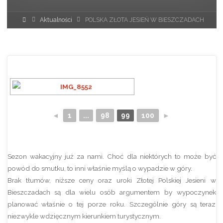
Strona
Aktualności
POLSKA ZŁOTA JESIEŃ W BIESZCZADACH
główna
◄
1
...
98
99
100
►
Sezon wakacyjny już za nami. Choć dla niektórych to może być
powód do smutku, to inni właśnie myślą o wypadzie w góry.
Brak tłumów, niższe ceny oraz uroki Złotej Polskiej Jesieni w
Bieszczadach są dla wielu osób argumentem by wypoczynek
planować właśnie o tej porze roku. Szczególnie góry są teraz
niezwykle wdzięcznym kierunkiem turystycznym.