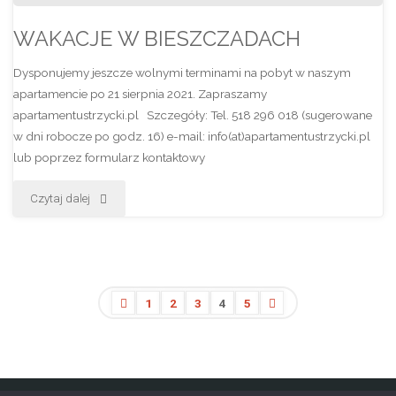
WAKACJE W BIESZCZADACH
Dysponujemy jeszcze wolnymi terminami na pobyt w naszym
apartamencie po 21 sierpnia 2021. Zapraszamy
apartamentustrzycki.pl Szczegóły: Tel. 518 296 018 (sugerowane
w dni robocze po godz. 16) e-mail: info(at)apartamentustrzycki.pl
lub poprzez formularz kontaktowy
"WAKACJE
Czytaj dalej
W
BIESZCZADACH"
1
2
3
4
5
Stronicowanie
wpisów