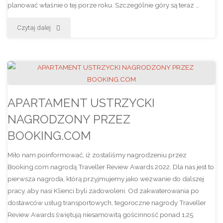
planować właśnie o tej porze roku. Szczególnie góry są teraz …
"POLSKA
Czytaj dalej
ZŁOTA
JESIEŃ
W
APARTAMENT USTRZYCKI
BIESZCZADACH"
NAGRODZONY PRZEZ
BOOKING.COM
Miło nam poinformować, iż zostaliśmy nagrodzeniu przez
Booking.com nagrodą Traveller Review Awards 2022. Dla nas jest to
pierwsza nagroda, którą przyjmujemy jako wezwanie do dalszej
pracy, aby nasi Klienci byli zadowoleni. Od zakwaterowania po
dostawców usług transportowych, tegoroczne nagrody Traveller
Review Awards świętują niesamowitą gościnność ponad 1,25