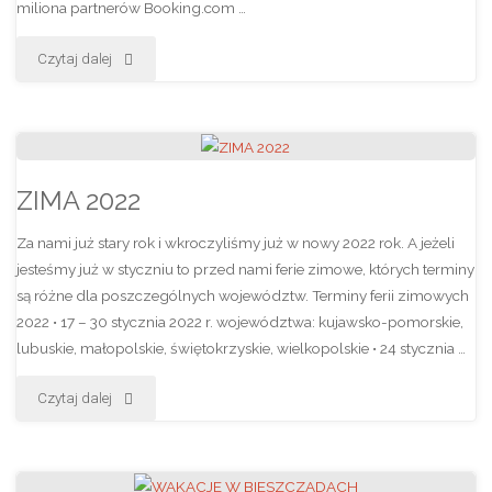
miliona partnerów Booking.com …
"APARTAMENT
Czytaj dalej
USTRZYCKI
NAGRODZONY
PRZEZ
ZIMA 2022
BOOKING.COM"
Za nami już stary rok i wkroczyliśmy już w nowy 2022 rok. A jeżeli
jesteśmy już w styczniu to przed nami ferie zimowe, których terminy
są różne dla poszczególnych województw. Terminy ferii zimowych
2022 • 17 – 30 stycznia 2022 r. województwa: kujawsko-pomorskie,
lubuskie, małopolskie, świętokrzyskie, wielkopolskie • 24 stycznia …
"ZIMA
Czytaj dalej
2022"