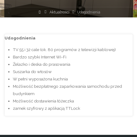
Strona
Aktualności
Udogodnienia
główna
Udogodnienia
TV 55 i 32 cale (ok. 80 programów z telewizji kablowej)
Bardzo szybki Internet Wi-Fi
Żelazko i deska do prasowania
Suszarka do włosów
W pełni wyposażona kuchnia
Możliwość bezpłatnego zaparkowania samochodu przed
budynkiem
Możliwość dostawienia łóżeczka
zamek szyfrowy z aplikacją TTLock