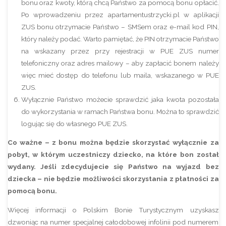
bonu oraz kwoty, którą chcą Państwo za pomocą bonu opłacić.
Po wprowadzeniu przez apartamentustrzycki.pl w aplikacji
ZUS bonu otrzymacie Państwo – SMSem oraz e-mail kod PIN,
który należy podać. Warto pamiętać, że PIN otrzymacie Państwo
na wskazany przez przy rejestracji w PUE ZUS numer
telefoniczny oraz adres mailowy – aby zapłacić bonem należy
więc mieć dostęp do telefonu lub maila, wskazanego w PUE
ZUS.
Wyłącznie Państwo możecie sprawdzić jaka kwota pozostała
do wykorzystania w ramach Państwa bonu. Można to sprawdzić
logując się do własnego PUE ZUS.
Co ważne – z bonu można będzie skorzystać wyłącznie za
pobyt, w którym uczestniczy dziecko, na które bon został
wydany. Jeśli zdecydujecie się Państwo na wyjazd bez
dziecka – nie będzie możliwości skorzystania z płatności za
pomocą bonu.
Więcej informacji o Polskim Bonie Turystycznym uzyskasz
dzwoniąc na numer specjalnej całodobowej infolinii pod numerem