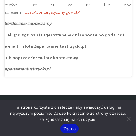
telefonu 22 11 22 111 lub pod
adresem
https://bonturystyczny.gov.pl/
.
Serdecznie zapraszamy
Tel. 518 296 018 (sugerowane w dni robocze po godz. 16)
e-mail: info(at)apartamentustrzycki.pl
lub poprzez formularz kontaktowy
apartamentustrzycki.pl
Ta strona korzysta z ciasteczek aby świadczyć usługi na
najwyższym poziomie. Dalsze korzystanie ze strony oznacza,
że zgadzasz się na ich użycie.
Copyright © 2020-2026 apartamentustrzycki.pl
Zgoda